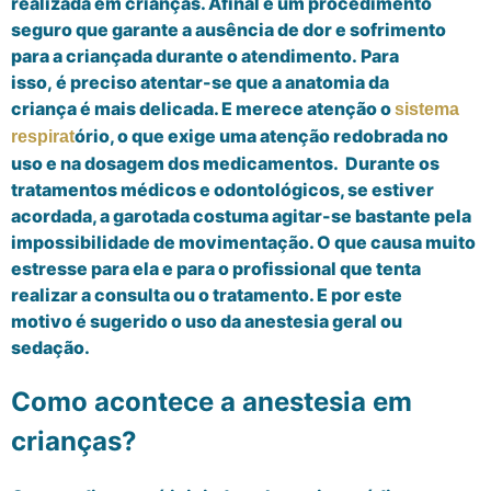
realizada em crianças. Afinal
é
um procedimento
seguro que garante a aus
ê
ncia de dor e sofrimento
para a criançada durante o atendimento.
Para
isso,
é
preciso
atentar-se
que
a anatomia da
crianç
a
é
mais
delicada.
E merece atenção
o
sistema
ó
rio, o que exige uma atenção redobrada no
respirat
uso e na dosagem dos medicamentos.
Durante os
tratamentos m
é
dicos e odontol
ó
gicos, se estiver
acordada, a garotada costuma agitar-se bastante pela
impossibilidade de movimentação. O que causa muito
estresse para ela e para o profissional que tenta
realizar a consulta ou o tratamento. E
por este
motivo
é
sugerido o uso da anestesia geral
ou
sedação.
Como acontece a anestesia em
crianças?