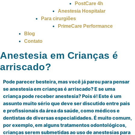
PostCare 4h
Anestesia Hospitalar
Para cirurgiões
PrimeCare Performance
Blog
Contato
Anestesia em Crianças é
arriscado?
Pode parecer besteira, mas você
já
parou para pensar
se anestesia em crianças é arriscado? E se uma
criança pode receber anestesia?
Pois
é
! Este
é
um
assunto muito s
é
rio que deve ser discutido entre pais
e profissionais da
á
rea da sa
ú
de, como m
é
dicos e
dentistas de diversas especialidades.
É muito comum,
por exemplo, em alguns tratamentos odontol
ó
gicos,
crianças serem submetidas ao uso de anestesias para