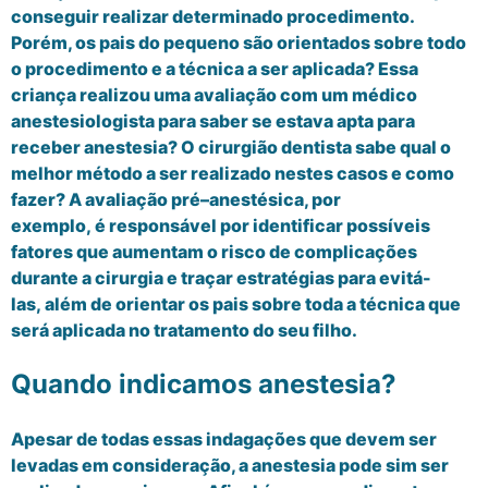
conseguir realizar determinado procedimento.
Por
é
m, os pais do pequeno são orientados sobre todo
o procedimento e a t
é
cnica a ser aplicada? Essa
criança realizou uma avaliação com um m
é
dico
anestesiologista para saber se estava apta para
receber anestesia? O cirurgião dentista sabe qual o
melhor m
é
todo a ser realizado nestes casos e como
fazer?
A avaliação pr
é
–
anest
é
sica, por
exemplo,
é
respons
á
vel por identificar poss
í
veis
fatores que aumentam o risco de complicações
durante a cirurgia
e traçar estratégias para evitá-
las,
al
é
m de orientar os pais sobre toda a t
é
cnica
que
ser
á
aplicada no tratamento do seu filho.
Quando indicamos anestesia?
Apesar de todas essas indagações que devem ser
levadas em consideração, a anestesia pode sim ser