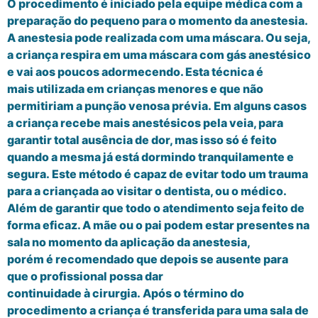
O procedimento
é
iniciado pela equipe m
é
dica com a
preparação do pequeno para o momento da anestesia.
A
anestesia
pode
realizada com uma m
á
scara. Ou seja,
a criança respira em uma m
á
scara com g
á
s
anest
é
sico
e vai aos poucos adormecendo. Esta técnica é
mais
utilizada em crianças menores e que não
per
mitiriam a punção venosa prévia.
Em alguns casos
a criança recebe mais anest
é
sicos pela veia, para
garantir total aus
ê
ncia de dor, mas isso só é feito
quando a mesma j
á está
dormindo tranquilamente e
segura.
Este m
é
todo
é
capaz de evitar todo um trauma
para a criançada ao visitar o dentista, ou o médico.
Al
é
m de garantir que todo o atendimento seja feito de
forma eficaz. A mãe ou o pai pode
m
estar presente
s
na
sala no momento da aplicaçã
o da anestesia,
por
é
m
é
recomendado que depois se ausente para
que o profissional possa dar
continuidade
à
cirurgia.
Ap
ó
s o t
é
rmino do
procedimento a crianç
a
é
transferida
para uma sala de