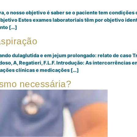
, o nosso objetivo é saber se o paciente tem condições cl
Objetivo Estes exames laboratoriais têm por objetivo iden
nto […]
aspiração
ndo dulaglutida e em jejum prolongado: relato de caso T
oso, A, Regatieri, F.L.F. Introdução: As intercorrências 
tuações clínicas e medicações […]
esmo necessária?