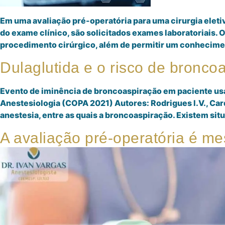
Em uma avaliação pré-operatória para uma cirurgia eletiva
do exame clínico, são solicitados exames laboratoriais. 
procedimento cirúrgico, além de permitir um conhecime
Dulaglutida e o risco de bronco
Evento de iminência de broncoaspiração em paciente usa
Anestesiologia (COPA 2021) Autores: Rodrigues I.V., Card
anestesia, entre as quais a broncoaspiração. Existem si
A avaliação pré-operatória é m