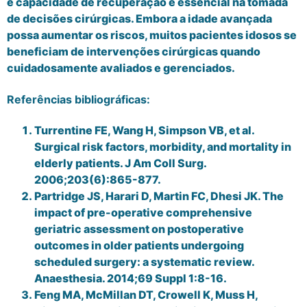
e capacidade de recuperação é essencial na tomada
de decisões cirúrgicas. Embora a idade avançada
possa aumentar os riscos, muitos pacientes idosos se
beneficiam de intervenções cirúrgicas quando
cuidadosamente avaliados e gerenciados.
Referências bibliográficas:
Turrentine FE, Wang H, Simpson VB, et al.
Surgical risk factors, morbidity, and mortality in
elderly patients. J Am Coll Surg.
2006;203(6):865-877.
Partridge JS, Harari D, Martin FC, Dhesi JK. The
impact of pre-operative comprehensive
geriatric assessment on postoperative
outcomes in older patients undergoing
scheduled surgery: a systematic review.
Anaesthesia. 2014;69 Suppl 1:8-16.
Feng MA, McMillan DT, Crowell K, Muss H,