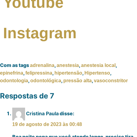
Youtube
Instagram
Com as tags
,
,
,
adrenalina
anestesia
anestesia local
,
,
,
,
epinefrina
felipressina
hipertensão
Hipertenso
,
,
,
odontologia
odontológica
pressão alta
vasoconstritor
Respostas de 7
Cristina Paula
disse:
19 de agosto de 2023 às 00:48
Boa noite pena que você atende longe, preciso tira