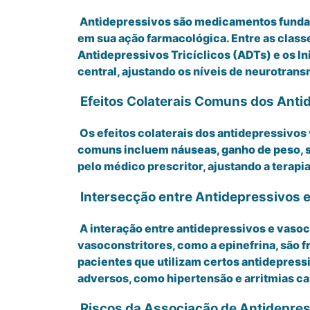
Antidepressivos são medicamentos fundame
em sua ação farmacológica. Entre as class
Antidepressivos Tricíclicos (ADTs) e os I
central, ajustando os níveis de neurotran
Efeitos Colaterais Comuns dos Anti
Os efeitos colaterais dos antidepressivos
comuns incluem náuseas, ganho de peso, se
pelo médico prescritor, ajustando a terap
Intersecção entre Antidepressivos 
A interação entre antidepressivos e vasoc
vasoconstritores, como a epinefrina, são 
pacientes que utilizam certos antidepres
adversos, como hipertensão e arritmias car
Riscos da Associação de Antidepres