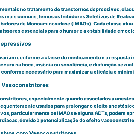
ntais no tratamento de transtornos depressivos, class
es mais comuns, temos os Inibidores Seletivos de Reabso
nibidores de Monoaminoxidase (IMAOs). Cada classe atua 
smissores essenciais para o humor e a estabilidade emoci
depressivos
 variam conforme a classe do medicamento e a resposta in
cura na boca, insônia ou sonolência, e disfunção sexual.
ia conforme necessário para maximizar a eficácia e minim
e Vasoconstritores
onstritores, especialmente quando associados a anestési
frequentemente usados para prolongar o efeito anestésico
sivos, particularmente os IMAOs e alguns ADTs, podem ap
díacas, devido à potencialização do efeito vasoconstrito
sivos com Vasoconstritores