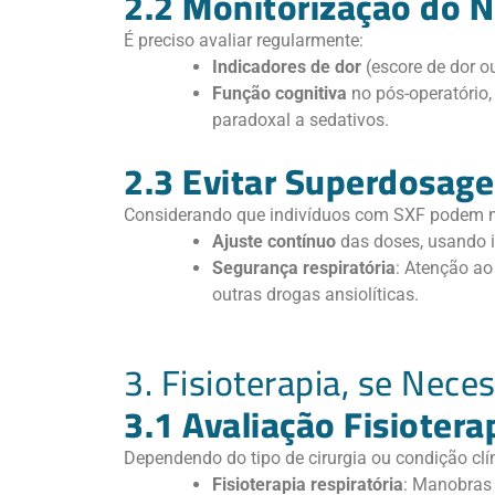
2.2 Monitorização do N
É preciso avaliar regularmente:
Indicadores de dor
(escore de dor o
Função cognitiva
no pós-operatório,
paradoxal a sedativos.
2.3 Evitar Superdosag
Considerando que indivíduos com SXF podem m
Ajuste contínuo
das doses, usando i
Segurança respiratória
: Atenção ao
outras drogas ansiolíticas.
3. Fisioterapia, se Nece
3.1 Avaliação Fisiotera
Dependendo do tipo de cirurgia ou condição clí
Fisioterapia respiratória
: Manobras 