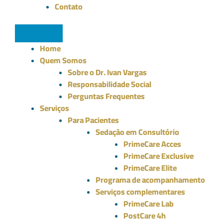
Contato
Home
Quem Somos
Sobre o Dr. Ivan Vargas
Responsabilidade Social
Perguntas Frequentes
Serviços
Para Pacientes
Sedação em Consultório
PrimeCare Acces
PrimeCare Exclusive
PrimeCare Elite
Programa de acompanhamento
Serviços complementares
PrimeCare Lab
PostCare 4h