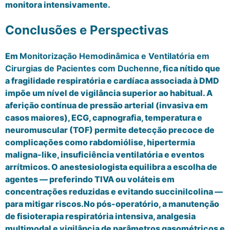
monitora intensivamente.
Conclusões e Perspectivas
Em
Monitorização Hemodinâmica e Ventilatória em
Cirurgias de Pacientes com Duchenne
, fica nítido que
a fragilidade respiratória e cardíaca associada à DMD
impõe um nível de vigilância superior ao habitual. A
aferição contínua de pressão arterial (invasiva em
casos maiores), ECG, capnografia, temperatura e
neuromuscular (TOF) permite detecção precoce de
complicações como rabdomiólise, hipertermia
maligna-like, insuficiência ventilatória e eventos
arrítmicos. O anestesiologista equilibra a escolha de
agentes — preferindo TIVA ou voláteis em
concentrações reduzidas e evitando succinilcolina —
para mitigar riscos.No pós-operatório, a manutenção
de fisioterapia respiratória intensiva, analgesia
multimodal e vigilância de parâmetros gasométricos e