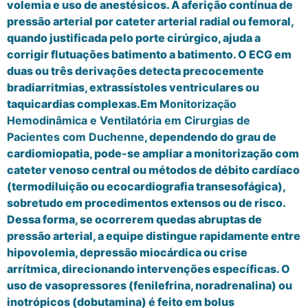
volemia e uso de anestésicos. A aferição contínua de
pressão arterial por cateter arterial radial ou femoral,
quando justificada pelo porte cirúrgico, ajuda a
corrigir flutuações batimento a batimento. O ECG em
duas ou três derivações detecta precocemente
bradiarritmias, extrassístoles ventriculares ou
taquicardias complexas.Em
Monitorização
Hemodinâmica e Ventilatória em Cirurgias de
Pacientes com Duchenne
, dependendo do grau de
cardiomiopatia, pode-se ampliar a monitorização com
cateter venoso central ou métodos de débito cardíaco
(termodiluição ou ecocardiografia transesofágica),
sobretudo em procedimentos extensos ou de risco.
Dessa forma, se ocorrerem quedas abruptas de
pressão arterial, a equipe distingue rapidamente entre
hipovolemia, depressão miocárdica ou crise
arrítmica, direcionando intervenções específicas. O
uso de vasopressores (fenilefrina, noradrenalina) ou
inotrópicos (dobutamina) é feito em bolus