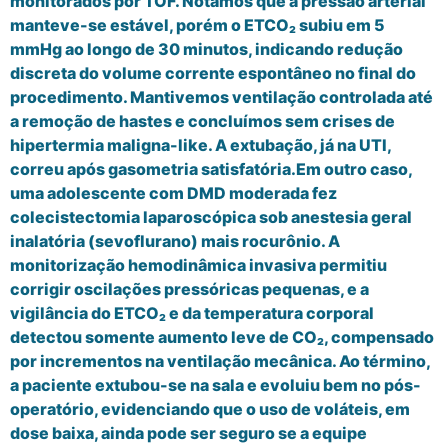
monitorados por TOF. Notamos que a pressão arterial
manteve-se estável, porém o ETCO₂ subiu em 5
mmHg ao longo de 30 minutos, indicando redução
discreta do volume corrente espontâneo no final do
procedimento. Mantivemos ventilação controlada até
a remoção de hastes e concluímos sem crises de
hipertermia maligna-like. A extubação, já na UTI,
correu após gasometria satisfatória.Em outro caso,
uma adolescente com DMD moderada fez
colecistectomia laparoscópica sob anestesia geral
inalatória (sevoflurano) mais rocurônio. A
monitorização hemodinâmica invasiva permitiu
corrigir oscilações pressóricas pequenas, e a
vigilância do ETCO₂ e da temperatura corporal
detectou somente aumento leve de CO₂, compensado
por incrementos na ventilação mecânica. Ao término,
a paciente extubou-se na sala e evoluiu bem no pós-
operatório, evidenciando que o uso de voláteis, em
dose baixa, ainda pode ser seguro se a equipe