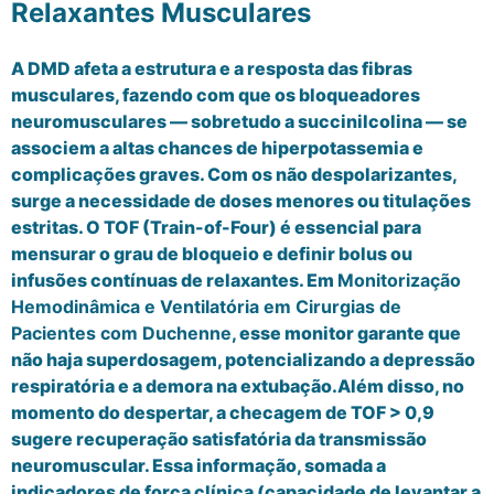
Relaxantes Musculares
A DMD afeta a estrutura e a resposta das fibras
musculares, fazendo com que os bloqueadores
neuromusculares — sobretudo a succinilcolina — se
associem a altas chances de hiperpotassemia e
complicações graves. Com os não despolarizantes,
surge a necessidade de doses menores ou titulações
estritas. O TOF (Train-of-Four) é essencial para
mensurar o grau de bloqueio e definir bolus ou
infusões contínuas de relaxantes. Em
Monitorização
Hemodinâmica e Ventilatória em Cirurgias de
Pacientes com Duchenne
, esse monitor garante que
não haja superdosagem, potencializando a depressão
respiratória e a demora na extubação.Além disso, no
momento do despertar, a checagem de TOF > 0,9
sugere recuperação satisfatória da transmissão
neuromuscular. Essa informação, somada a
indicadores de força clínica (capacidade de levantar a