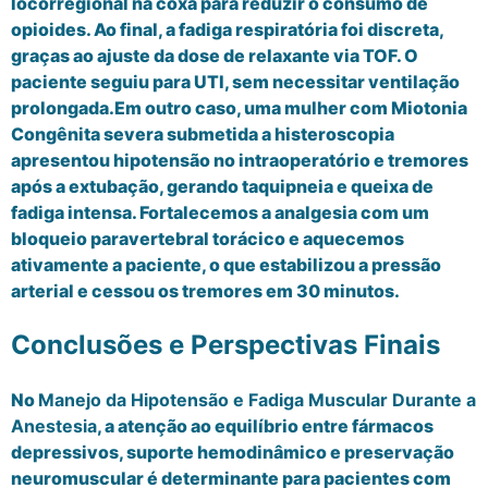
locorregional na coxa para reduzir o consumo de
opioides. Ao final, a fadiga respiratória foi discreta,
graças ao ajuste da dose de relaxante via TOF. O
paciente seguiu para UTI, sem necessitar ventilação
prolongada.Em outro caso, uma mulher com Miotonia
Congênita severa submetida a histeroscopia
apresentou hipotensão no intraoperatório e tremores
após a extubação, gerando taquipneia e queixa de
fadiga intensa. Fortalecemos a analgesia com um
bloqueio paravertebral torácico e aquecemos
ativamente a paciente, o que estabilizou a pressão
arterial e cessou os tremores em 30 minutos.
Conclusões e Perspectivas Finais
No
Manejo da Hipotensão e Fadiga Muscular Durante a
Anestesia
, a atenção ao equilíbrio entre fármacos
depressivos, suporte hemodinâmico e preservação
neuromuscular é determinante para pacientes com