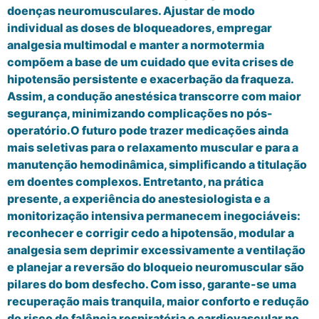
doenças neuromusculares. Ajustar de modo
individual as doses de bloqueadores, empregar
analgesia multimodal e manter a normotermia
compõem a base de um cuidado que evita crises de
hipotensão persistente e exacerbação da fraqueza.
Assim, a condução anestésica transcorre com maior
segurança, minimizando complicações no pós-
operatório.O futuro pode trazer medicações ainda
mais seletivas para o relaxamento muscular e para a
manutenção hemodinâmica, simplificando a titulação
em doentes complexos. Entretanto, na prática
presente, a experiência do anestesiologista e a
monitorização intensiva permanecem inegociáveis:
reconhecer e corrigir cedo a hipotensão, modular a
analgesia sem deprimir excessivamente a ventilação
e planejar a reversão do bloqueio neuromuscular são
pilares do bom desfecho. Com isso, garante-se uma
recuperação mais tranquila, maior conforto e redução
do risco de falência respiratória e cardiovascular no