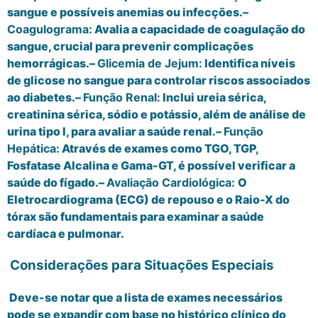
sangue e possíveis anemias ou infecções.–
Coagulograma:
Avalia a capacidade de coagulação do
sangue, crucial para prevenir complicações
hemorrágicas.–
Glicemia de Jejum:
Identifica níveis
de glicose no sangue para controlar riscos associados
ao diabetes.–
Função Renal:
Inclui ureia sérica,
creatinina sérica, sódio e potássio, além de análise de
urina tipo I, para avaliar a saúde renal.–
Função
Hepática:
Através de exames como TGO, TGP,
Fosfatase Alcalina e Gama-GT, é possível verificar a
saúde do fígado.–
Avaliação Cardiológica:
O
Eletrocardiograma (ECG) de repouso e o Raio-X do
tórax são fundamentais para examinar a saúde
cardíaca e pulmonar.
Considerações para Situações Especiais
Deve-se notar que a lista de exames necessários
pode se expandir com base no histórico clínico do