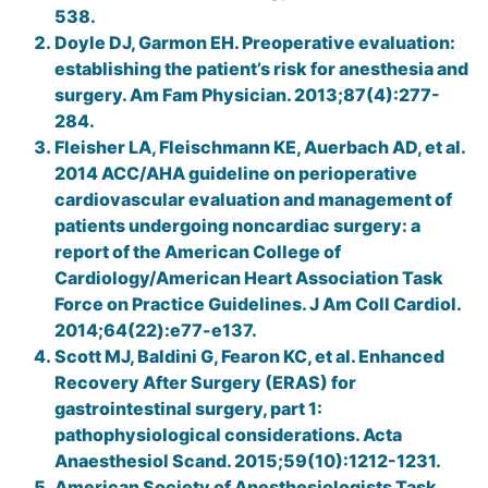
538.
Doyle DJ, Garmon EH. Preoperative evaluation:
establishing the patient’s risk for anesthesia and
surgery. Am Fam Physician. 2013;87(4):277-
284.
Fleisher LA, Fleischmann KE, Auerbach AD, et al.
2014 ACC/AHA guideline on perioperative
cardiovascular evaluation and management of
patients undergoing noncardiac surgery: a
report of the American College of
Cardiology/American Heart Association Task
Force on Practice Guidelines. J Am Coll Cardiol.
2014;64(22):e77-e137.
Scott MJ, Baldini G, Fearon KC, et al. Enhanced
Recovery After Surgery (ERAS) for
gastrointestinal surgery, part 1:
pathophysiological considerations. Acta
Anaesthesiol Scand. 2015;59(10):1212-1231.
American Society of Anesthesiologists Task