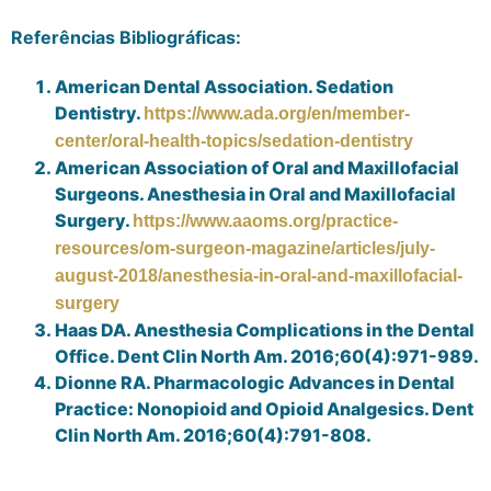
Referências Bibliográficas:
American Dental Association. Sedation
Dentistry.
https://www.ada.org/en/member-
center/oral-health-topics/sedation-dentistry
American Association of Oral and Maxillofacial
Surgeons. Anesthesia in Oral and Maxillofacial
Surgery.
https://www.aaoms.org/practice-
resources/om-surgeon-magazine/articles/july-
august-2018/anesthesia-in-oral-and-maxillofacial-
surgery
Haas DA. Anesthesia Complications in the Dental
Office. Dent Clin North Am. 2016;60(4):971-989.
Dionne RA. Pharmacologic Advances in Dental
Practice: Nonopioid and Opioid Analgesics. Dent
Clin North Am. 2016;60(4):791-808.