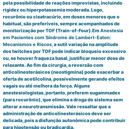
pela possibilidade de reações imprevistas, incluindo
rigidez ou hiperpotassemia moderada. Logo,
rocurônio ou cisatracúrio, em doses menores que o
habitual, são preferíveis, sempre acompanhados de
monitorização por TOF (Train-of-Four).Em
Anestesia
em Pacientes com Síndrome de Lambert-Eaton:
Mecanismos e Riscos
, a sutil variação na amplitude
dos twitches por TOF pode indicar bloqueio excessivo
ou, se houver fraqueza basal, justificar menor dose de
relaxante. Ao fim da cirurgia, a reversão com
anticolinesterásicos (neostigmina) pode exacerbar a
oferta de acetilcolina, possivelmente gerando efeitos
vagais ou até melhora da força. Alguns
anestesiologistas, portanto, preferem sugammadex
(para rocurônio), que elimina a droga do sistema sem
alterar a neurotransmissão. Vale ressaltar que a
administração de anticolinesterásicos deve ser
delicada, pois a disfunção autonômica pode contribuir
para hipotensão ou bradicardia.