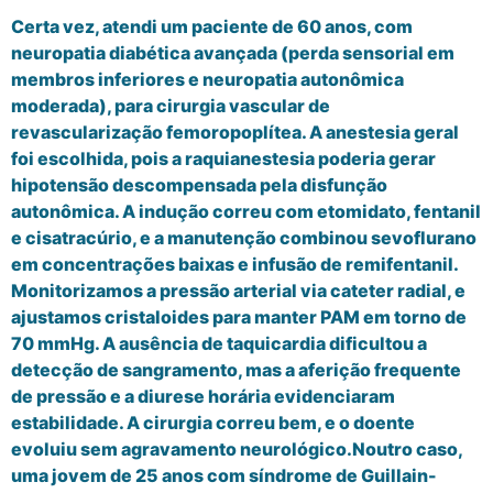
Certa vez, atendi um paciente de 60 anos, com
neuropatia diabética avançada (perda sensorial em
membros inferiores e neuropatia autonômica
moderada), para cirurgia vascular de
revascularização femoropoplítea. A anestesia geral
foi escolhida, pois a raquianestesia poderia gerar
hipotensão descompensada pela disfunção
autonômica. A indução correu com etomidato, fentanil
e cisatracúrio, e a manutenção combinou sevoflurano
em concentrações baixas e infusão de remifentanil.
Monitorizamos a pressão arterial via cateter radial, e
ajustamos cristaloides para manter PAM em torno de
70 mmHg. A ausência de taquicardia dificultou a
detecção de sangramento, mas a aferição frequente
de pressão e a diurese horária evidenciaram
estabilidade. A cirurgia correu bem, e o doente
evoluiu sem agravamento neurológico.Noutro caso,
uma jovem de 25 anos com síndrome de Guillain-