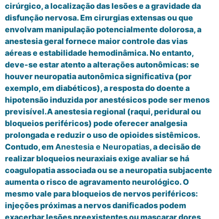
cirúrgico, a localização das lesões e a gravidade da
disfunção nervosa. Em cirurgias extensas ou que
envolvam manipulação potencialmente dolorosa, a
anestesia geral fornece maior controle das vias
aéreas e estabilidade hemodinâmica. No entanto,
deve-se estar atento a alterações autonômicas: se
houver neuropatia autonômica significativa (por
exemplo, em diabéticos), a resposta do doente a
hipotensão induzida por anestésicos pode ser menos
previsível.A anestesia regional (raqui, peridural ou
bloqueios periféricos) pode oferecer analgesia
prolongada e reduzir o uso de opioides sistêmicos.
Contudo, em
Anestesia e Neuropatias
, a decisão de
realizar bloqueios neuraxiais exige avaliar se há
coagulopatia associada ou se a neuropatia subjacente
aumenta o risco de agravamento neurológico. O
mesmo vale para bloqueios de nervos periféricos:
injeções próximas a nervos danificados podem
exacerbar lesões preexistentes ou mascarar dores