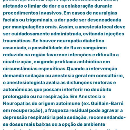
afetando o limiar de dor e a colaboração durante
procedimentos invasivos. Em casos de neuralgias
faciais ou trigeminais, a dor pode ser desencadeada
por manipulações orais. Assim, a anestesia local deve
ser cuidadosamente administrada, evitando injeções
traumáticas. Se houver neuropatia diabética
associada, a possibilidade de fluxo sanguíneo
reduzido na região favorece infecções e dificulta a
cicatrização, exigindo profilaxia antibiótica em
circunstâncias específicas.Quando a intervenção
demanda sedação ou anestesia geral em consultório,
o anestesiologista avalia as disfunções motoras e
autonômicas que possam interferir no decúbito
prolongado ou na respiração. Em
Anestesia e
Neuropatias
de origem autoimune (ex. Guillain-Barré
em recuperação), a fraqueza residual pode agravar a
depressão respiratória pela sedação, recomendando-
se doses mais baixas ou a opção de ambiente