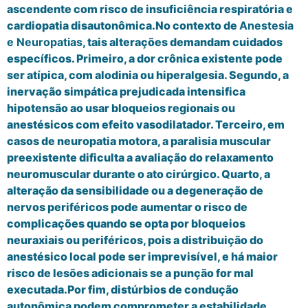
ascendente com risco de insuficiência respiratória e
cardiopatia disautonômica.No contexto de
Anestesia
e Neuropatias
, tais alterações demandam cuidados
específicos. Primeiro, a dor crônica existente pode
ser atípica, com alodinia ou hiperalgesia. Segundo, a
inervação simpática prejudicada intensifica
hipotensão ao usar bloqueios regionais ou
anestésicos com efeito vasodilatador. Terceiro, em
casos de neuropatia motora, a paralisia muscular
preexistente dificulta a avaliação do relaxamento
neuromuscular durante o ato cirúrgico. Quarto, a
alteração da sensibilidade ou a degeneração de
nervos periféricos pode aumentar o risco de
complicações quando se opta por bloqueios
neuraxiais ou periféricos, pois a distribuição do
anestésico local pode ser imprevisível, e há maior
risco de lesões adicionais se a punção for mal
executada.Por fim, distúrbios de condução
autonômica podem comprometer a estabilidade