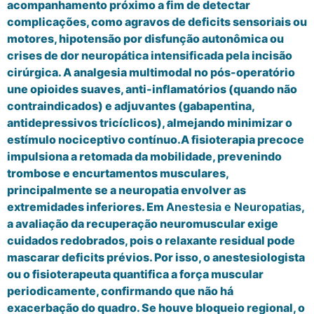
acompanhamento próximo a fim de detectar
complicações, como agravos de deficits sensoriais ou
motores, hipotensão por disfunção autonômica ou
crises de dor neuropática intensificada pela incisão
cirúrgica. A analgesia multimodal no pós-operatório
une opioides suaves, anti-inflamatórios (quando não
contraindicados) e adjuvantes (gabapentina,
antidepressivos tricíclicos), almejando minimizar o
estímulo nociceptivo contínuo.A fisioterapia precoce
impulsiona a retomada da mobilidade, prevenindo
trombose e encurtamentos musculares,
principalmente se a neuropatia envolver as
extremidades inferiores. Em
Anestesia e Neuropatias
,
a avaliação da recuperação neuromuscular exige
cuidados redobrados, pois o relaxante residual pode
mascarar deficits prévios. Por isso, o anestesiologista
ou o fisioterapeuta quantifica a força muscular
periodicamente, confirmando que não há
exacerbação do quadro. Se houve bloqueio regional, o