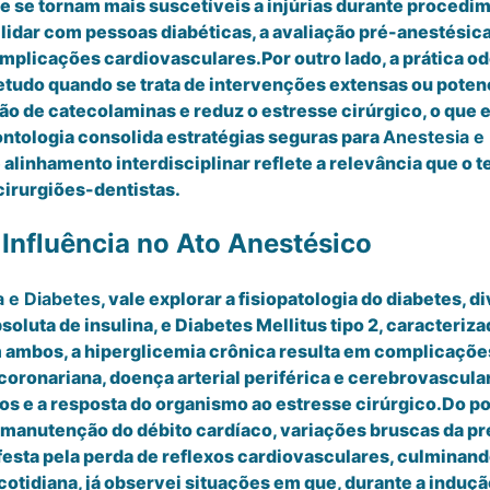
e se tornam mais suscetíveis a injúrias durante procedi
idar com pessoas diabéticas, a avaliação pré-anestésica 
omplicações cardiovasculares.Por outro lado, a prática 
tudo quando se trata de intervenções extensas ou poten
ão de catecolaminas e reduz o estresse cirúrgico, o que e
ontologia consolida estratégias seguras para
Anestesia e
 alinhamento interdisciplinar reflete a relevância que o
cirurgiões-dentistas.
 Influência no Ato Anestésico
a e Diabetes
, vale explorar a fisiopatologia do diabetes, d
soluta de insulina, e Diabetes Mellitus tipo 2, caracteriza
 ambos, a hiperglicemia crônica resulta em complicações
ronariana, doença arterial periférica e cerebrovascular)
os e a resposta do organismo ao estresse cirúrgico.Do po
manutenção do débito cardíaco, variações bruscas da pres
esta pela perda de reflexos cardiovasculares, culminand
otidiana, já observei situações em que, durante a induç