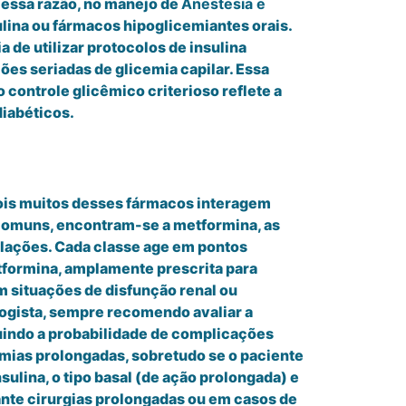
 essa razão, no manejo de
Anestesia e
sulina ou fármacos hipoglicemiantes orais.
de utilizar protocolos de insulina
es seriadas de glicemia capilar. Essa
 controle glicêmico criterioso reflete a
diabéticos.
ois muitos desses fármacos interagem
comuns, encontram-se a metformina, as
mulações. Cada classe age em pontos
tformina, amplamente prescrita para
em situações de disfunção renal ou
logista, sempre recomendo avaliar a
nuindo a probabilidade de complicações
emias prolongadas, sobretudo se o paciente
ulina, o tipo basal (de ação prolongada) e
ante cirurgias prolongadas ou em casos de