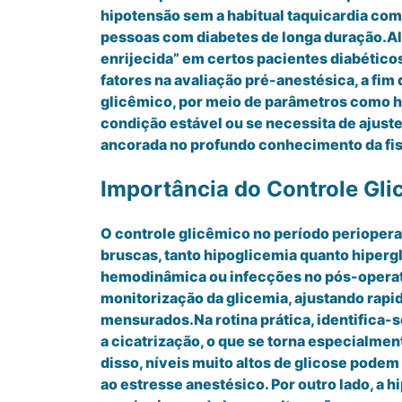
hipotensão sem a habitual taquicardia co
pessoas com diabetes de longa duração.Al
enrijecida” em certos pacientes diabéticos
fatores na avaliação pré-anestésica, a fim
glicêmico, por meio de parâmetros como he
condição estável ou se necessita de ajuste
ancorada no profundo conhecimento da fisi
Importância do Controle Gli
O controle glicêmico no período periopera
bruscas, tanto hipoglicemia quanto hiperg
hemodinâmica ou infecções no pós-operatór
monitorização da glicemia, ajustando rapi
mensurados.Na rotina prática, identifica-s
a cicatrização, o que se torna especialm
disso, níveis muito altos de glicose podem
ao estresse anestésico. Por outro lado, a 