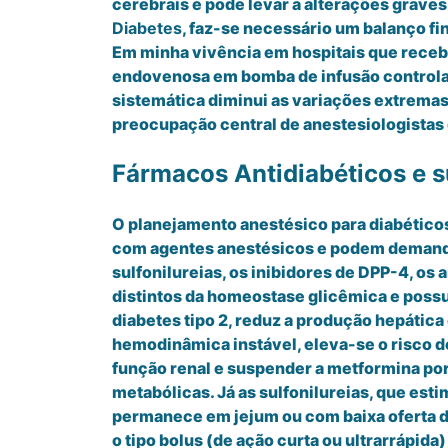
cerebrais e pode levar a alterações grave
Diabetes
, faz-se necessário um balanço fi
Em minha vivência em hospitais que recebe
endovenosa em bomba de infusão controlada
sistemática diminui as variações extremas 
preocupação central de anestesiologistas e
Fármacos Antidiabéticos e s
O planejamento anestésico para diabético
com agentes anestésicos e podem demanda
sulfonilureias, os inibidores de DPP-4, o
distintos da homeostase glicêmica e possu
diabetes tipo 2, reduz a produção hepática
hemodinâmica instável, eleva-se o risco d
função renal e suspender a metformina por
metabólicas. Já as sulfonilureias, que est
permanece em jejum ou com baixa oferta de 
o tipo bolus (de ação curta ou ultrarrápi