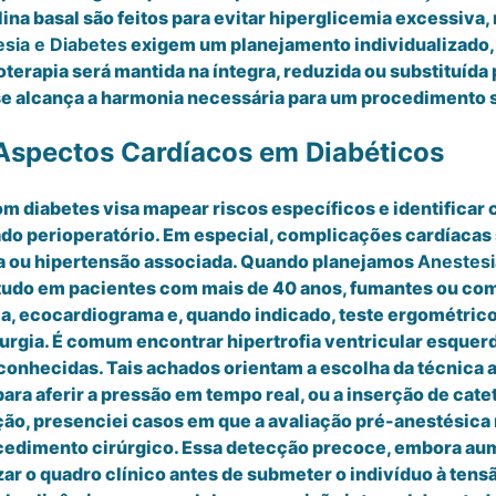
lina basal são feitos para evitar hiperglicemia excessiv
sia e Diabetes
exigem um planejamento individualizado, 
oterapia será mantida na íntegra, reduzida ou substituíd
 se alcança a harmonia necessária para um procedimento
 Aspectos Cardíacos em Diabéticos
 diabetes visa mapear riscos específicos e identificar
o perioperatório. Em especial, complicações cardíacas 
a ou hipertensão associada. Quando planejamos
Anestesi
tudo em pacientes com mais de 40 anos, fumantes ou com 
 ecocardiograma e, quando indicado, teste ergométrico,
rurgia. É comum encontrar hipertrofia ventricular esquer
nhecidas. Tais achados orientam a escolha da técnica an
 para aferir a pressão em tempo real, ou a inserção de cat
ão, presenciei casos em que a avaliação pré-anestésica
edimento cirúrgico. Essa detecção precoce, embora aume
ar o quadro clínico antes de submeter o indivíduo à tens