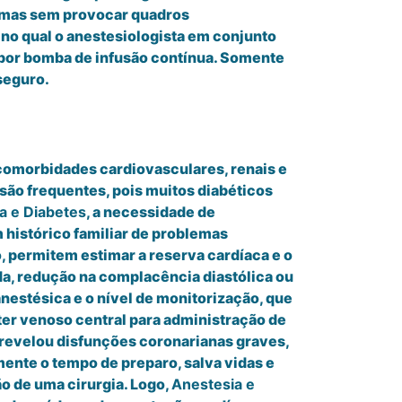
a, mas sem provocar quadros
no qual o anestesiologista em conjunto
a por bomba de infusão contínua. Somente
 seguro.
 comorbidades cardiovasculares, renais e
são frequentes, pois muitos diabéticos
a e Diabetes
, a necessidade de
histórico familiar de problemas
 permitem estimar a reserva cardíaca e o
da, redução na complacência diastólica ou
estésica e o nível de monitorização, que
eter venoso central para administração de
 revelou disfunções coronarianas graves,
nte o tempo de preparo, salva vidas e
ão de uma cirurgia. Logo,
Anestesia e