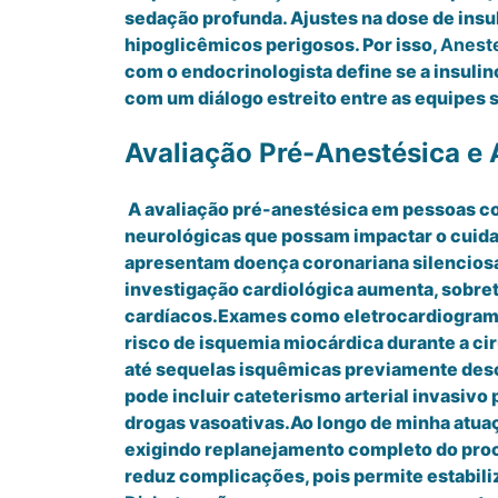
sedação profunda. Ajustes na dose de insu
hipoglicêmicos perigosos. Por isso,
Aneste
com o endocrinologista define se a insulin
com um diálogo estreito entre as equipes
Avaliação Pré-Anestésica e
A avaliação pré-anestésica em pessoas com
neurológicas que possam impactar o cuidad
apresentam doença coronariana silencios
investigação cardiológica aumenta, sobre
cardíacos.Exames como eletrocardiograma,
risco de isquemia miocárdica durante a ci
até sequelas isquêmicas previamente desco
pode incluir cateterismo arterial invasivo
drogas vasoativas.Ao longo de minha atuaç
exigindo replanejamento completo do proc
reduz complicações, pois permite estabiliz