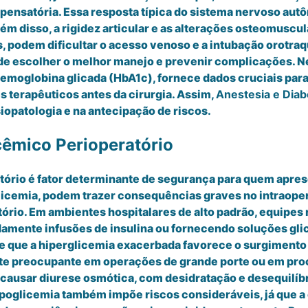
mpensatória. Essa resposta típica do sistema nervoso au
ém disso, a rigidez articular e as alterações osteomusc
, podem dificultar o acesso venoso e a intubação orotraq
 de escolher o melhor manejo e prevenir complicações. N
moglobina glicada (HbA1c), fornece dados cruciais para
s terapêuticos antes da cirurgia. Assim,
Anestesia e Diab
opatologia e na antecipação de riscos.
cêmico Perioperatório
tório é fator determinante de segurança para quem apres
licemia, podem trazer consequências graves no intraopera
io. Em ambientes hospitalares de alto padrão, equipes r
damente infusões de insulina ou fornecendo soluções gl
e que a hiperglicemia exacerbada favorece o surgimento d
ente preocupante em operações de grande porte ou em p
 causar diurese osmótica, com desidratação e desequilíbr
hipoglicemia também impõe riscos consideráveis, já que a