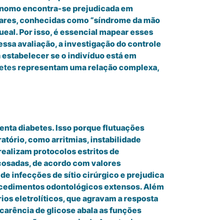
tônomo encontra-se prejudicada em
ulares, conhecidas como “síndrome da mão
ueal. Por isso, é essencial mapear esses
essa avaliação, a investigação do controle
 estabelecer se o indivíduo está em
etes
representam uma relação complexa,
enta diabetes. Isso porque flutuações
tório, como arritmias, instabilidade
ealizam protocolos estritos de
icosadas, de acordo com valores
e infecções de sítio cirúrgico e prejudica
rocedimentos odontológicos extensos. Além
ios eletrolíticos, que agravam a resposta
 carência de glicose abala as funções