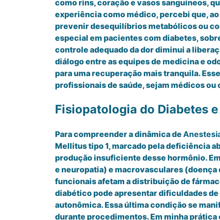
como rins, coração e vasos sanguíneos, qu
experiência como médico, percebi que, ao l
prevenir desequilíbrios metabólicos ou c
especial em pacientes com diabetes, sobre
controle adequado da dor diminui a liberaç
diálogo entre as equipes de medicina e od
para uma recuperação mais tranquila. Esse
profissionais de saúde, sejam médicos ou 
Fisiopatologia do Diabetes e
Para compreender a dinâmica de
Anestesi
Mellitus tipo 1, marcado pela deficiência ab
produção insuficiente desse hormônio. Em
e neuropatia) e macrovasculares (doença co
funcionais afetam a distribuição de fármac
diabético pode apresentar dificuldades de 
autonômica. Essa última condição se manif
durante procedimentos. Em minha prática c