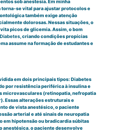
mentos sob anestesia. Em minha
torna-se vital para ajustar protocolos e
odontológica também exige atenção
cialmente dolorosas. Nessas situações, o
vita picos de glicemia. Assim, o bom
 Diabetes
, criando condições propícias
 tema assume na formação de estudantes e
ividida em dois principais tipos: Diabetes
do por resistência periférica à insulina e
 microvasculares (retinopatia, nefropatia
. Essas alterações estruturais e
nto de vista anestésico, o paciente
são arterial e até sinais de neuropatia
o em hipotensão ou bradicardia súbitas
ão anestésica, o paciente desenvolve