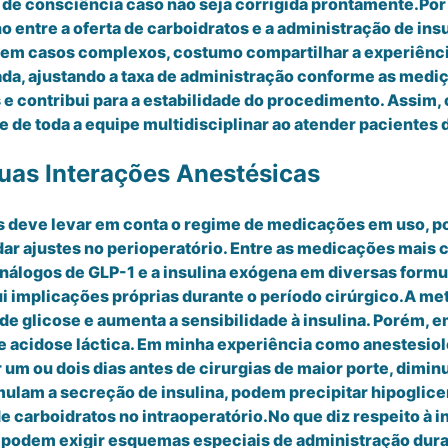
s de consciência caso não seja corrigida prontamente.Por
no entre a oferta de carboidratos e a administração de in
m casos complexos, costumo compartilhar a experiência 
, ajustando a taxa de administração conforme as mediçõ
e contribui para a estabilidade do procedimento. Assim, o
 de toda a equipe multidisciplinar ao atender pacientes 
uas Interações Anestésicas
s deve levar em conta o regime de medicações em uso, p
r ajustes no perioperatório. Entre as medicações mais 
s análogos de GLP-1 e a insulina exógena em diversas for
i implicações próprias durante o período cirúrgico.A me
 de glicose e aumenta a sensibilidade à insulina. Porém, 
e acidose láctica. Em minha experiência como anestesio
 um ou dois dias antes de cirurgias de maior porte, dimi
imulam a secreção de insulina, podem precipitar hipoglic
carboidratos no intraoperatório.No que diz respeito à ins
da) podem exigir esquemas especiais de administração dur