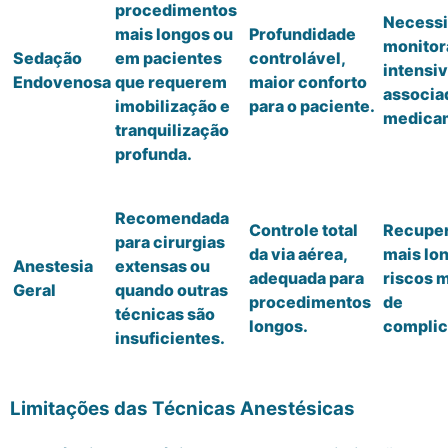
procedimentos
Necessi
mais longos ou
Profundidade
monito
Sedação
em pacientes
controlável,
intensiv
Endovenosa
que requerem
maior conforto
associa
imobilização e
para o paciente.
medica
tranquilização
profunda.
Recomendada
Controle total
Recupe
para cirurgias
da via aérea,
mais lon
Anestesia
extensas ou
adequada para
riscos 
Geral
quando outras
procedimentos
de
técnicas são
longos.
complic
insuficientes.
Limitações das Técnicas Anestésicas