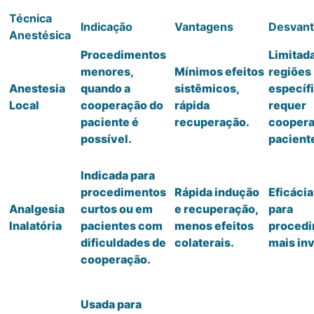
Técnica
Indicação
Vantagens
Desvan
Anestésica
Procedimentos
Limitada
menores,
Mínimos efeitos
regiões
Anestesia
quando a
sistêmicos,
específi
Local
cooperação do
rápida
requer
paciente é
recuperação.
coopera
possível.
pacient
Indicada para
procedimentos
Rápida indução
Eficácia
Analgesia
curtos ou em
e recuperação,
para
Inalatória
pacientes com
menos efeitos
proced
dificuldades de
colaterais.
mais in
cooperação.
Usada para