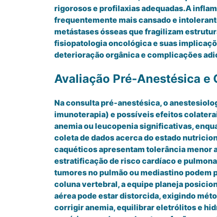
rigorosos e profilaxias adequadas.A inflam
frequentemente mais cansado e intolerante 
metástases ósseas que fragilizam estrutur
fisiopatologia oncológica e suas implicaç
deterioração orgânica e complicações adi
Avaliação Pré-Anestésica e
Na consulta pré-anestésica, o anestesiologi
imunoterapia) e possíveis efeitos colater
anemia ou leucopenia significativas, enq
coleta de dados acerca do estado nutricio
caquéticos apresentam tolerância menor 
estratificação de risco cardíaco e pulmona
tumores no pulmão ou mediastino podem pr
coluna vertebral, a equipe planeja posic
aérea pode estar distorcida, exigindo méto
corrigir anemia, equilibrar eletrólitos e 