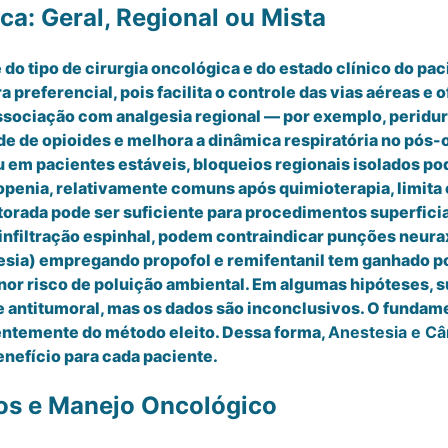
ca: Geral, Regional ou Mista
 do tipo de cirurgia oncológica e do estado clínico do p
 preferencial, pois facilita o controle das vias aéreas 
sociação com analgesia regional — por exemplo, peridura
 de opioides e melhora a dinâmica respiratória no pós-op
u em pacientes estáveis, bloqueios regionais isolados p
penia, relativamente comuns após quimioterapia, limita 
torada pode ser suficiente para procedimentos superficia
infiltração espinhal, podem contraindicar punções neura
esia) empregando propofol e remifentanil tem ganhado p
or risco de poluição ambiental. Em algumas hipóteses, s
ntitumoral, mas os dados são inconclusivos. O fundamen
entemente do método eleito. Dessa forma,
Anestesia e Câ
nefício para cada paciente.
os e Manejo Oncológico