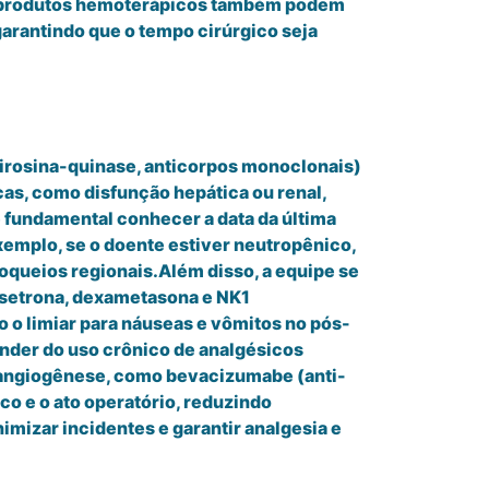
ue produtos hemoterápicos também podem
garantindo que o tempo cirúrgico seja
.
 tirosina-quinase, anticorpos monoclonais)
s, como disfunção hepática ou renal,
é fundamental conhecer a data da última
xemplo, se o doente estiver neutropênico,
oqueios regionais.Além disso, a equipe se
nsetrona, dexametasona e NK1
 o limiar para náuseas e vômitos no pós-
ender do uso crônico de analgésicos
u angiogênese, como bevacizumabe (anti-
co e o ato operatório, reduzindo
mizar incidentes e garantir analgesia e