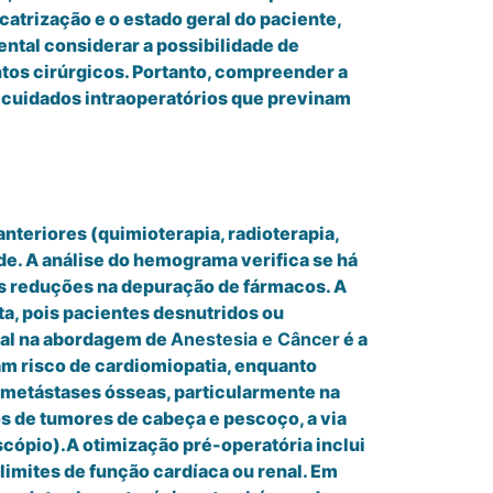
atrização e o estado geral do paciente,
ntal considerar a possibilidade de
tos cirúrgicos. Portanto, compreender a
e cuidados intraoperatórios que previnam
anteriores (quimioterapia, radioterapia,
de. A análise do hemograma verifica se há
is reduções na depuração de fármacos. A
ta, pois pacientes desnutridos ou
ial na abordagem de
Anestesia e Câncer
é a
am risco de cardiomiopatia, enquanto
 metástases ósseas, particularmente na
s de tumores de cabeça e pescoço, a via
scópio).A otimização pré-operatória inclui
 limites de função cardíaca ou renal. Em