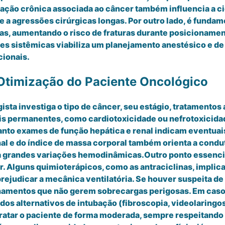
ação crônica associada ao câncer também influencia a cic
a agressões cirúrgicas longas. Por outro lado, é fundame
as, aumentando o risco de fraturas durante posicionamen
ões sistêmicas viabiliza um planejamento anestésico e d
cionais.
 Otimização do Paciente Oncológico
sta investiga o tipo de câncer, seu estágio, tratamentos 
ais permanentes, como cardiotoxicidade ou nefrotoxicida
uanto exames de função hepática e renal indicam eventua
nal e do índice de massa corporal também orienta a condu
a grandes variações hemodinâmicas.Outro ponto essenc
r. Alguns quimioterápicos, como as antraciclinas, implic
ejudicar a mecânica ventilatória. Se houver suspeita de
ionamentos que não gerem sobrecargas perigosas. Em caso
dos alternativos de intubação (fibroscopia, videolaringo
hidratar o paciente de forma moderada, sempre respeitando