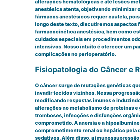
alterações hematológicas e até lesões me
anestésica atenta, objetivando minimizar o
fármacos anestésicos requer cautela, poi
longo deste texto, discutiremos aspectos 
farmacocinética anestésica, bem como es
cuidados especiais em procedimentos odo
intensivos. Nosso intuito é oferecer um 
complicações no perioperatório.
Fisiopatologia do Câncer e 
O câncer surge de mutações genéticas que
invadir tecidos vizinhos. Nessa progressã
modificando respostas imunes e induzindo
alterações no metabolismo de proteínas e 
tromboses, infecções e disfunções orgâ
comprometido. A anemia e a hipoalbuminemi
comprometimento renal ou hepático pela d
sedativos. Além disso, a imunossupressão