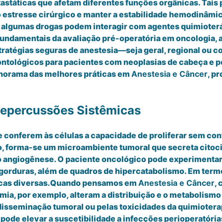
tastáticas que afetam diferentes funções orgânicas. Ta
 estresse cirúrgico e manter a estabilidade hemodinâmica
s algumas drogas podem interagir com agentes quimioterá
fundamentais da avaliação pré-operatória em oncologia, a
tratégias seguras de anestesia—seja geral, regional ou
ntológicos para pacientes com neoplasias de cabeça e p
panorama das melhores práticas em
Anestesia e Câncer
, p
Repercussões Sistêmicas
 conferem às células a capacidade de proliferar sem con
o, forma-se um microambiente tumoral que secreta citoci
 angiogênese. O paciente oncológico pode experimentar 
gorduras, além de quadros de hipercatabolismo. Em termo
nicas diversas.Quando pensamos em
Anestesia e Câncer
,
a, por exemplo, alteram a distribuição e o metabolismo 
isseminação tumoral ou pelas toxicidades da quimioterap
 pode elevar a suscetibilidade a infecções perioperatór