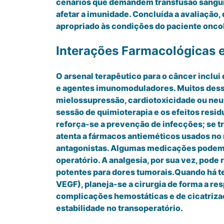
cenários que demandem transfusão sanguí
afetar a imunidade. Concluída a avaliação,
apropriado às condições do paciente oncoló
Interações Farmacológicas 
O arsenal terapêutico para o câncer inclui
e agentes imunomoduladores. Muitos desse
mielossupressão, cardiotoxicidade ou n
sessão de quimioterapia e os efeitos resid
reforça-se a prevenção de infecções; se t
atenta a fármacos antieméticos usados n
antagonistas. Algumas medicações podem po
operatório. A analgesia, por sua vez, pod
potentes para dores tumorais.Quando há t
VEGF), planeja-se a cirurgia de forma a re
complicações hemostáticas e de cicatrizaç
estabilidade no transoperatório.