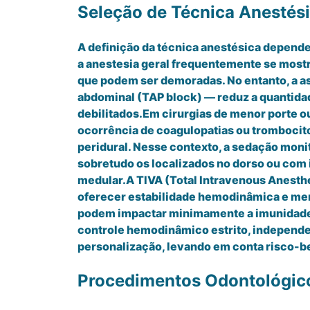
Seleção de Técnica Anestési
A definição da técnica anestésica depende
a anestesia geral frequentemente se mostra
que podem ser demoradas. No entanto, a as
abdominal (TAP block) — reduz a quantidade
debilitados.Em cirurgias de menor porte o
ocorrência de coagulopatias ou trombocito
peridural. Nesse contexto, a sedação moni
sobretudo os localizados no dorso ou com 
medular.A TIVA (Total Intravenous Anesth
oferecer estabilidade hemodinâmica e men
podem impactar minimamente a imunidade a
controle hemodinâmico estrito, independ
personalização, levando em conta risco-be
Procedimentos Odontológic