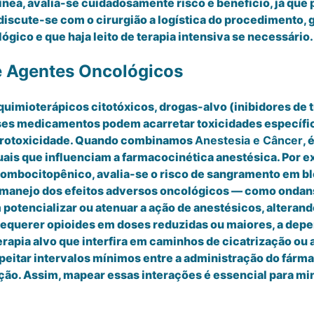
nea, avalia-se cuidadosamente risco e benefício, já q
 discute-se com o cirurgião a logística do procedimento, 
gico e que haja leito de terapia intensiva se necessário
e Agentes Oncológicos
 quimioterápicos citotóxicos, drogas-alvo (inibidores de
s medicamentos podem acarretar toxicidades específica
eurotoxicidade. Quando combinamos
Anestesia e Câncer
, 
uais que influenciam a farmacocinética anestésica. Por e
rombocitopênico, avalia-se o risco de sangramento em bl
o manejo dos efeitos adversos oncológicos — como onda
tencializar ou atenuar a ação de anestésicos, alterando
e requerer opioides em doses reduzidas ou maiores, a dep
erapia alvo que interfira em caminhos de cicatrização o
speitar intervalos mínimos entre a administração do fárma
ão. Assim, mapear essas interações é essencial para mini